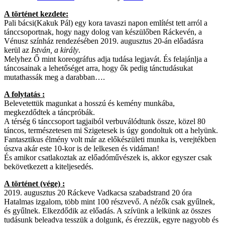
A történet kezdete:
Pali bácsi(Kakuk Pál) egy kora tavaszi napon említést tett arról a
tánccsoportnak, hogy nagy dolog van készülőben Ráckevén, a
Vénusz színház rendezésében 2019. augusztus 20-án előadásra
kerül az
István, a király
.
Melyhez Ő mint koreográfus adja tudása legjavát. És felajánlja a
táncosainak a lehetőséget arra, hogy ők pedig tánctudásukat
mutathassák meg a darabban….
A folytatás :
Belevetettük magunkat a hosszú és kemény munkába,
megkezdődtek a táncpróbák.
A térség 6 tánccsoport tagjaiból verbuválódtunk össze, közel 80
táncos, természetesen mi Szigetesek is úgy gondoltuk ott a helyünk.
Fantasztikus élmény volt már az előkészületi munka is, verejtékben
úszva akár este 10-kor is de lelkesen és vidáman!
És amikor csatlakoztak az előadóművészek is, akkor egyszer csak
bekövetkezett a kiteljesedés.
A történet (vége) :
2019. augusztus 20 Ráckeve Vadkacsa szabadstrand 20 óra
Hatalmas izgalom, több mint 100 részvevő. A nézők csak gyűlnek,
és gyűlnek. Elkezdődik az előadás. A szívünk a lelkünk az összes
tudásunk beleadva tesszük a dolgunk, és érezzük, egyre nagyobb és