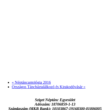
«
Néptáncantológia 2016
Országos Táncháztalálkozó és Kirakodóvásár
»
Sziget Néptánc Egyesület
Adószám: 18706859-1-13
Számlaszám (MKB Bank): 10103867-19168300-01006005